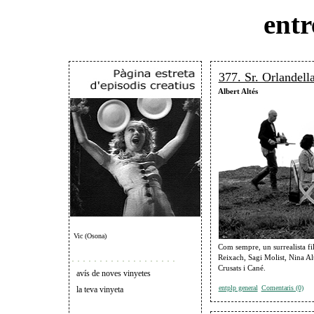
entr
377. Sr. Orlandell
Albert Altés
Vic (Osona)
Com sempre, un surrealista f
. . . . . . . . . . . . . . . . . . .
Reixach, Sagi Molist, Nina Alt
Crusats i Cané.
avís de noves vinyetes
entplp general
Comentaris (0)
la teva vinyeta