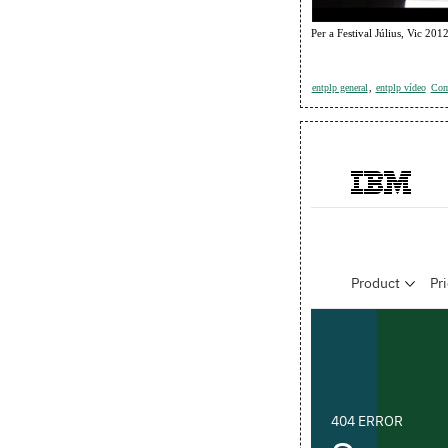
Per a Festival Július, Vic 201
entplp general
,
entplp vídeo
Come