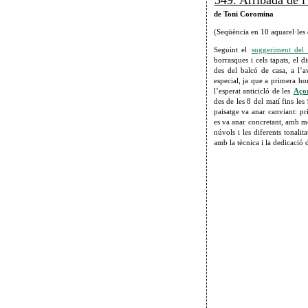
349. Arribada de l’
de Toni Coromina
(Seqüència en 10 aquarel·les 
Seguint el
suggeriment del
borrasques i cels tapats, el 
des del balcó de casa, a l
especial, ja que a primera ho
l’esperat anticicló de les
Aço
des de les 8 del matí fins les
paisatge va anar canviant: p
es va anar concretant, amb mo
núvols i les diferents tonalita
amb la tècnica i la dedicació 