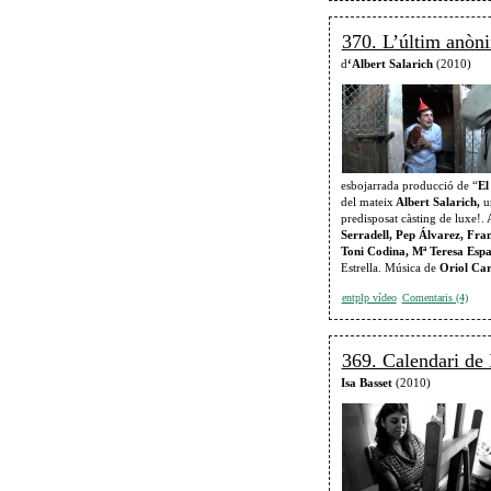
370. L’últim anòn
d
‘Albert Salarich
(2010)
esbojarrada producció de “
El
del mateix
Albert Salarich,
un
predisposat càsting de luxe
Serradell, Pep Álvarez, Fra
Toni Codina, Mª Teresa Espa
Estrella. Música de
Oriol Ca
entplp vídeo
Comentaris (4)
369. Calendari de 
Isa Basset
(2010)