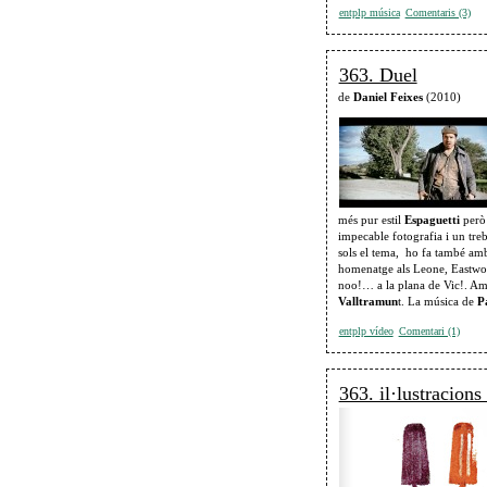
entplp música
Comentaris (3)
363. Duel
de
Daniel Feixes
(2010)
més pur estil
Espaguetti
però 
impecable fotografia i un treb
sols el tema, ho fa també am
homenatge als Leone, Eastwo
noo!… a la plana de Vic!. A
Valltramun
t. La música de
P
entplp vídeo
Comentari (1)
363. il·lustracion