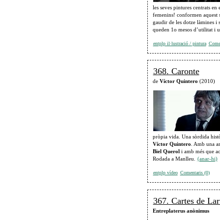
les seves pintures centrats en 
femenins! conformen aquest 
gaudir de les dotze làmines i 
queden 1o mesos d’utilitat i u
entplp il·lustració / pintura
Comen
368. Caronte
de
Víctor Quintero
(2010)
pròpia vida. Una sòrdida histò
Víctor Quintero
. Amb una ar
Biel Querol
i amb més que ac
Rodada a Manlleu.
(anar-hi)
entplp vídeo
Comentaris (0)
367. Cartes de Lar
Entreplaterus anònimus