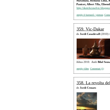
Matamala, Romana Lima, Ro
Panicot, Albert Ylla, Elisen
http://sketchcrawlvic.blogspo
entplp il·lustració / pintura
Comen
359. Vic-Dakar
de
Jordi Casadevall
(2010) 
Július 2010. Amb
Bilal Sou
entplp vídeo
Comentari (1)
358. La revolta de
de
Jordi Crusats