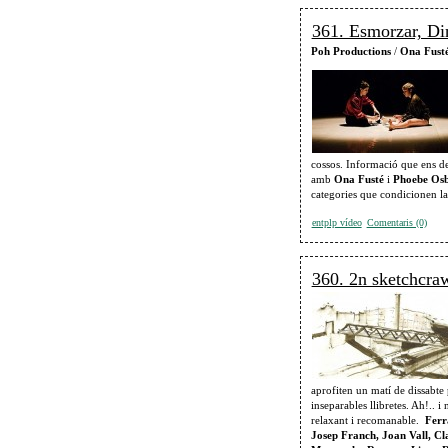
361. Esmorzar, Di
Poh Productions
/
Ona Fusté
cossos. Informació que ens de
amb
Ona Fusté
i
Phoebe Os
categories que condicionen la
entplp vídeo
Comentaris (0)
360. 2n sketchcraw
aprofiten un matí de dissabte 
inseparables llibretes. Ah!.. i
relaxant i recomanable.
Ferr
Josep Franch, Joan Vall, Cl