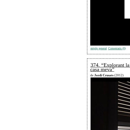
entplp general
Comentaris (0)
374. “Explorant l
casa meva”
de
Jordi Crusats
(2012)