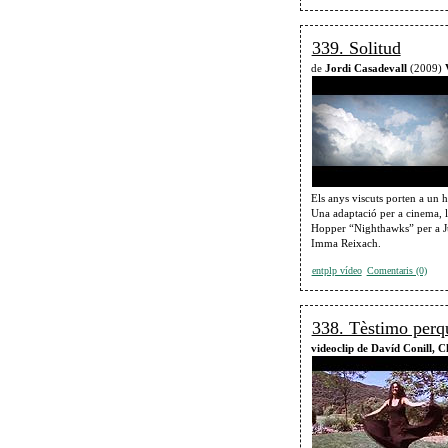
339. Solitud
de
Jordi Casadevall
(2009)
Els anys viscuts porten a un 
Una adaptació per a cinema, l
Hopper “Nighthawks” per a Jul
Imma Reixach.
entplp vídeo
Comentaris (0)
338. Tèstimo perq
videoclip de Davíd Conill, 