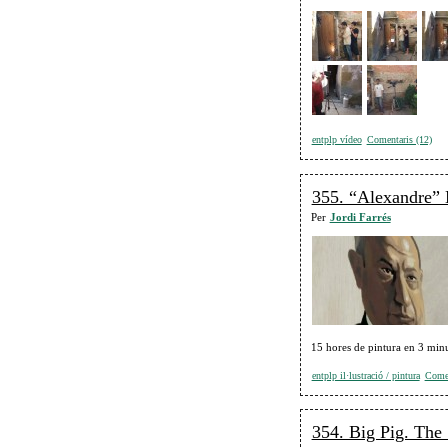
entplp vídeo
Comentaris (12)
355. “Alexandre”
Per
Jordi Farrés
15 hores de pintura en 3 min
entplp il·lustració / pintura
Comen
354. Big Pig. The