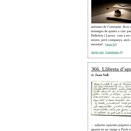
anònims de l’entreplat. Avui 
missatges de quatre o cinc p
Dellofriu i Larrux com a tot u
enrere, però companys, això 
eternitat!.
(anar-hi)
entplp text
Comentaris (0)
366. Llibreta d’ap
de
Joan Vall
… adjunto aquestes pàgines de
apunts en un viatge a París o