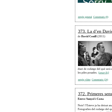
entplp general
Comentaris (0)
373. La d’en Davi
de
David Conill
(2011)
diari de rodatge del què ser
les piles posades.
(anar-hi)
entplp vídeo
Comentaris (24)
372. Primeres sens
Esteve Sunyol i Costa
Nois! l’Esteve ja ha deixat a
Fotografies del rodatge del que