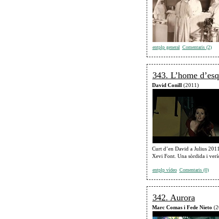
entplp general
Comentaris (2)
343. L’home d’es
David Conill
(2011)
Curt d’en David a Julius 201
Xevi Font. Una sòrdida i veríd
entplp vídeo
Comentaris (0)
342. Aurora
Marc Comas i Fede Nieto
(2