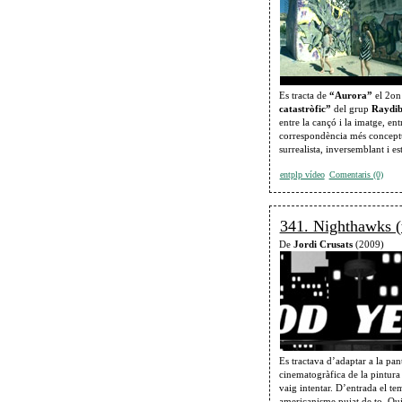
Es tracta de
“Aurora”
el 2on
catastròfic”
del grup
Raydi
entre la cançó i la imatge, ent
correspondència més conceptual
surrealista, inversemblant i e
entplp vídeo
Comentaris (0)
341. Nighthawks (
De
Jordi Crusats
(2009)
Es tractava d’adaptar a la pa
cinematogràfica de la pintura
vaig intentar. D’entrada el te
americanisme pujat de to. Qu