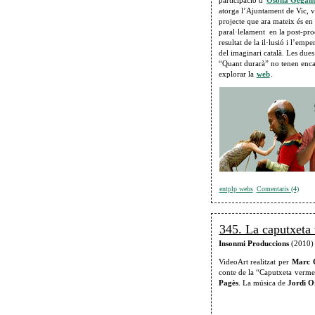
participació d’
Osona Gegant
atorga l’Ajuntament de Vic, v
projecte que ara mateix és en 
paral·lelament en la post-pro
resultat de la il·lusió i l’em
del imaginari català. Les due
“Quant durarà” no tenen enc
explorar la
web
.
entplp webs
Comentaris (4)
345. La caputxeta 
Insonmi Produccions
(2010)
VideoArt realitzat per
Marc 
conte de la “Caputxeta verm
Pagès
. La música de
Jordi O