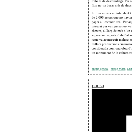
treballs de desmuntatge. En c
film no va durar més de dues
El film mostra un total de 33
de 2.000 actors que no havien
paper a l’escenari real. Per a
integrat per vuit persones- va
càmera, al llarg de més d’un q
supervisar la posició de l’alla
repte va aconseguir malgrat tot
millors produccions cinematog
considerada com una obra d’ar
un monument de la cultura ru
entplp general
,
entplp vídeo
Come
pausa