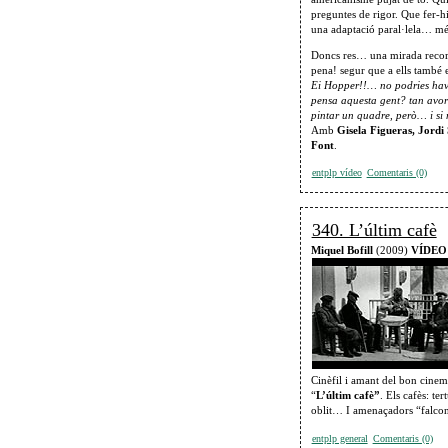
preguntes de rigor. Que fer-
una adaptació paral·lela… mé
Doncs res… una mirada recor
pena! segur que a ells també e
Ei Hopper!!… no podries have
pensa aquesta gent? tan avor
pintar un quadre, però… i si 
Amb
Gisela Figueras, Jordi
Font
.
entplp vídeo
Comentaris (0)
340. L’últim cafè
Miquel Bofill
(2009)
VÍDEO
Cinèfil i amant del bon cine
“
L’últim cafè”
. Els cafès: ter
oblit… I amenaçadors “falcons
entplp general
Comentaris (0)