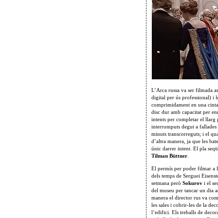
L’Arca russa va ser filmad
digital per ús professional) i 
comprimidament en una cinta 
disc dur amb capacitat per enr
intents per completar el llarg
interromputs degut a fallades 
minuts transcorreguts; i el qu
d’altra manera, ja que les ba
únic darrer intent. El pla seq
Tilman Büttner
.
El permís per poder filmar a l
dels temps de Serguei Eisenst
setmana però
Sokurov
i el s
del museu per tancar un dia 
manera el director rus va co
les sales i cobrir-les de la de
l’edifici. Els treballs de dec