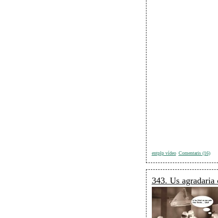
entplp vídeo
Comentaris (16)
343. Us agradaria 