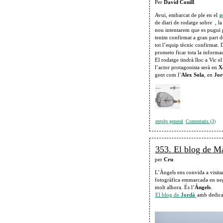
Per
David Conill
Avui, embarcat de ple en el
p
de diari de rodatge sobre , la
nou intentarem que es pugui 
tenim confirmat a gran part del
tot l’equip tècnic confirmat.
prometo ficar tota la informa
El rodatge tindrà lloc a Vic el
l’actor protagonista serà en
X
gent com l’
Alex Sola
, en
Jor
entplp general
Comentaris (3)
353. El blog de M
per
Cru
L’Àngels ens convida a visitar
fotogràfica emmarcada en negre
molt alhora. És l’
Àngels
.
El blog de
Jordà
amb dedica