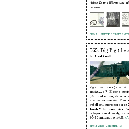
visitar. És una llibreta una mi
creativa.
entplp il·lustració / pintura
Comen
365. Big Pig (the 
de
David Conill
Pig
o (the shit war) que més 
merda
…. oi?. El curt s’inspir
(2010), al vell mig de la com
solen ser cap novetat. Premiat
treball està interpretat per en
Jacob Valltramun
t i
Xevi Fo
Scheper
. Coneixeu algun cont
SÓN 6 milions… o més!!.
(A
entplp vídeo
Comentari (1)