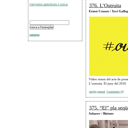
vinyetes anteriors i cerca
376. L’Outruita
Ernest Crusats / Xevi Galle
contacta
Vídeo resum del acte de prese
L’outruita. El juny del 2016
entplp general
Comentaris (0)
375. “El” pla seqü
Sokurov / Büttner