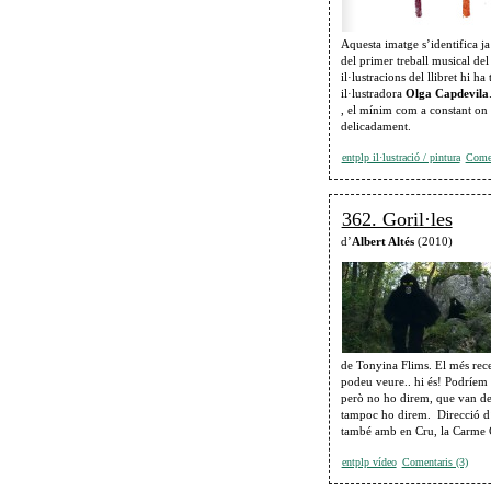
Aquesta imatge s’identifica j
del primer treball musical del
il·lustracions del llibret hi ha
il·lustradora
Olga Capdevila
, el mínim com a constant on r
delicadament.
entplp il·lustració / pintura
Comen
362. Goril·les
d’
Albert Altés
(2010)
de Tonyina Flims. El més rece
podeu veure.. hi és! Podríem 
però no ho direm, que van ded
tampoc ho direm. Direcció d’A
també amb en Cru, la Carme C
entplp vídeo
Comentaris (3)