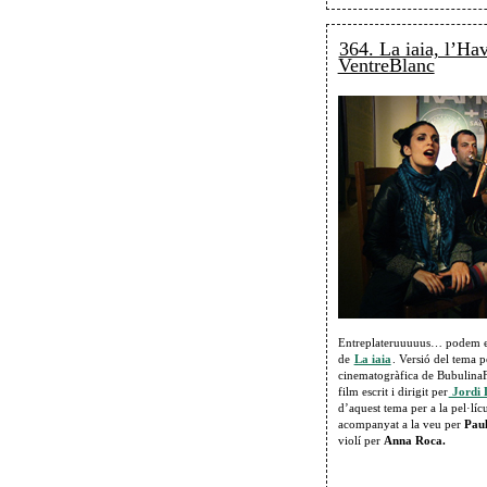
364. La iaia, l’Ha
VentreBlanc
Entreplateruuuuus… podem es
de
La iaia
. Versió del tema 
cinematogràfica de BubulinaF
film escrit i dirigit per
Jordi 
d’aquest tema per a la pel·lí
acompanyat a la veu per
Paul
violí per
Anna Roca.