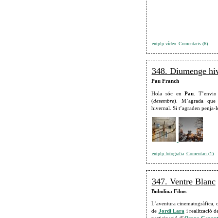
entplp vídeo
Comentaris (6)
348. Diumenge hiv
Pau Franch
Hola sóc en
Pau
. T’envio
(
desembre
). M’agrada que 
hivernal. Si t’agraden penja-
entplp fotografia
Comentari (1)
347. Ventre Blanc
Bubulina Films
L’aventura cinematogràfica, o
de
Jordi Lara
i realització 