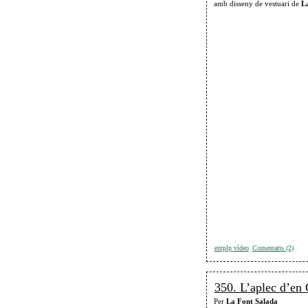
amb disseny de vestuari de
La
entplp vídeo
Comentaris (2)
350. L’aplec d’en 
Per
La Font Salada