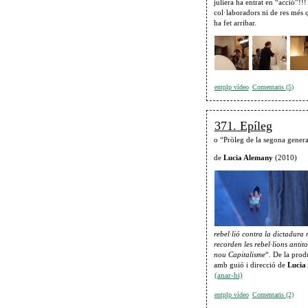
juliera ha entrat en “acció”!!
col·laboradors ni de res més 
ha fet arribar.
entplp vídeo
Comentaris (5)
371. Epíleg
o “Pròleg de la segona gener
de
Lucia Alemany
(2010)
rebel·lió contra la dictadura
recorden les rebel·lions antito
nou Capitalisme
“. De la prod
amb guió i direcció de
Lucia
(anar-hi)
entplp vídeo
Comentaris (2)