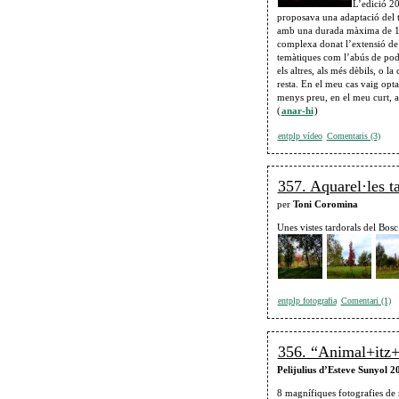
L’edició 20
proposava una adaptació del t
amb una durada màxima de 10 
complexa donat l’extensió de l’
temàtiques com l’abús de pode
els altres, als més dèbils, o l
resta. En el meu cas vaig optar
menys preu, en el meu curt
(
anar-hi
)
entplp vídeo
Comentaris (3)
357. Aquarel·les t
per
Toni Coromina
Unes vistes tardorals del Bosc
entplp fotografia
Comentari (1)
356. “Animal+itz+
Pelijulius d’Esteve Sunyol 2
8 magnífiques fotografies de 