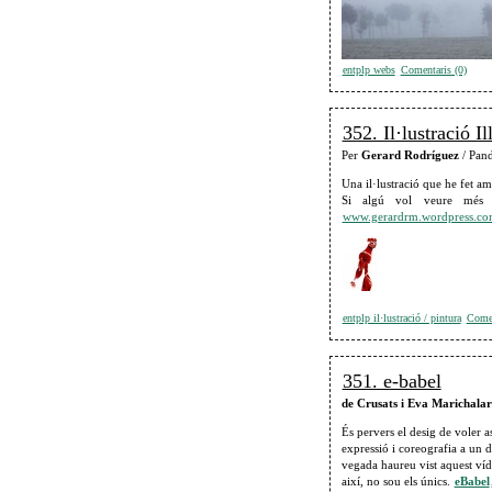
entplp webs
Comentaris (0)
352. Il·lustració Il
Per
Gerard Rodríguez
/ Pan
Una il·lustració que he fet amb
Si algú vol veure més
www.gerardrm.wordpress.c
entplp il·lustració / pintura
Comen
351. e-babel
de Crusats i Eva Marichalar
És pervers el desig de voler a
expressió i coreografia a un 
vegada haureu vist aquest víd
així, no sou els únics.
eBabel