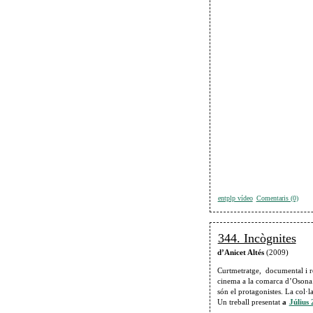
entplp vídeo
Comentaris (0)
344. Incògnites
d’Anicet Altés
(2009)
Curtmetratge, documental i r
cinema a la comarca d’Osona. 
són el protagonistes. La col·
Un treball presentat
a
Július